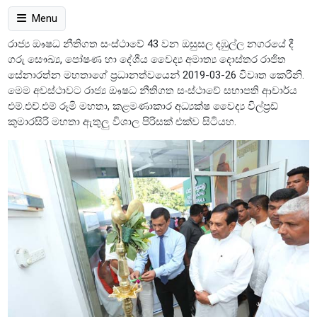
Menu
රාජ්‍ය ඖෂධ නීතිගත සංස්ථාවේ 43 වන ඔසුසල දඹුල්ල නගරයේ දී
ගරු සෞඛ්‍ය, පෝෂණ හා දේශීය වෛද්‍ය අමාත්‍ය දොස්තර රාජිත
සේනාරත්න මහතාගේ ප්‍රධානත්වයෙන් 2019-03-26 විවෘත කෙරිනි.
මෙම අවස්ථාවට රාජ්‍ය ඖෂධ නීතිගත සංස්ථාවේ සභාපති ආචාර්ය
එම්.එච්.එම් රූමි මහතා, කළමණාකාර අධ්‍යක්ෂ වෛද්‍ය විල්ප්‍රඩ්
කුමාරසිරි මහතා ඇතුලු විශාල පිරිසක් එක්ව සිටියහ.