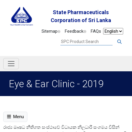
State Pharmaceuticals
Corporation of Sri Lanka
Sitemap
Feedback
FAQs
Eye & Ear Clinic - 2019
Menu
රාජ්‍ය ඖෂධ නීතිගත සංස්ථාවේ විධායක නිලධාරී සංගමය විසින්