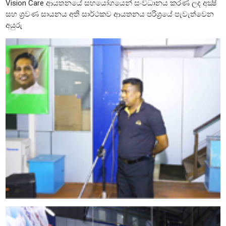
Vision Care ආයතනයේ සහයෝගයෙන් සංවිධානය කරණ ලද අක්‍ෂි
සහ ශ්‍රවණ සායනය අති සාර්ථකව ආයතනය පරිශ්‍රයේ පැවැත්වෙන
අයුරු