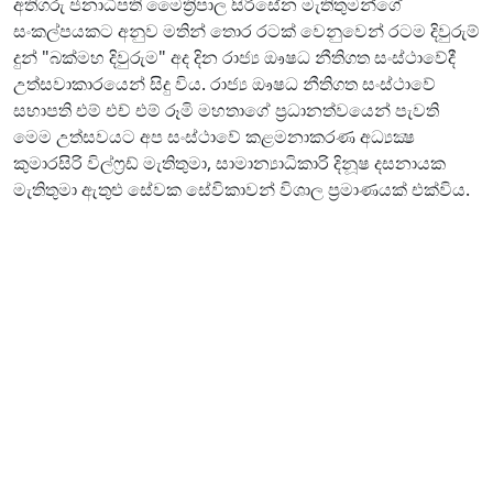
අතිගරු ජනාධිපති මෛත්‍රිපාල සිරිසේන මැතිතුමන්ගේ
සංකල්පයකට අනුව මතින් තොර රටක් වෙනුවෙන් රටම දිවුරුම්
දුන් "බක්මහ දිවුරුම" අද දින රාජ්‍ය ඖෂධ නීතිගත සංස්ථාවේදී
උත්සවාකාරයෙන් සිදු විය. රාජ්‍ය ඖෂධ නීතිගත සංස්ථාවේ
සභාපති එම් එච් එම් රූමි මහතාගේ ප්‍රධානත්වයෙන් පැවති
මෙම උත්සවයට අප සංස්ථාවේ කළමනාකරණ අධ්‍යක්‍ෂ
කුමාරසිරි විල්ෆ්‍රඩ් මැතිතුමා, සාමාන්‍යාධිකාරි දිනූෂ දසනායක
මැතිතුමා ඇතුළු සේවක සේවිකාවන් විශාල ප්‍රමාණයක් එක්විය.